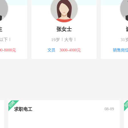
生
张女士
以下
19岁
大专
31
00-8000元
文员
3000-4000元
销售岗
求职电工
08-09