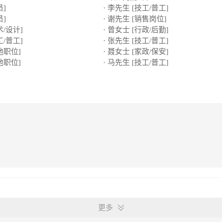
员]
· 李先生 [技工/普工]
员]
· 谢先生 [销售岗位]
术/设计]
· 曾女士 [行政/后勤]
工/普工]
· 张先生 [技工/普工]
他职位]
· 聂女士 [家政/保安]
他职位]
· 马先生 [技工/普工]
更多