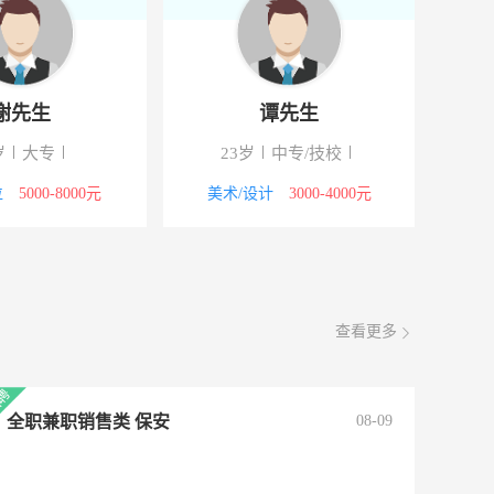
谢先生
谭先生
岁
大专
23岁
中专/技校
位
5000-8000元
美术/设计
3000-4000元
查看更多
全职兼职销售类 保安
08-09