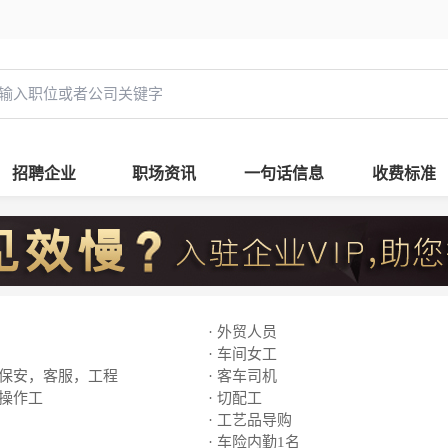
招聘企业
职场资讯
一句话信息
收费标准
· 外贸人员
· 车间女工
，保安，客服，工程
· 客车司机
线操作工
· 切配工
· 工艺品导购
· 车险内勤1名