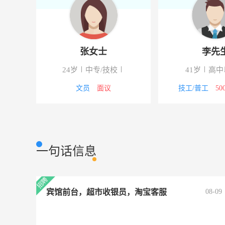
张女士
李先
校
24岁
中专/技校
41岁
高中
4000元
文员
面议
技工/普工
50
一句话信息
宾馆前台，超市收银员，淘宝客服
08-09