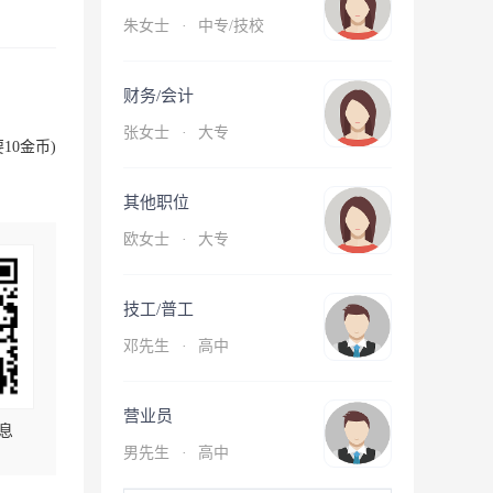
朱女士
·
中专/技校
财务/会计
张女士
·
大专
10金币)
其他职位
欧女士
·
大专
技工/普工
邓先生
·
高中
营业员
息
男先生
·
高中