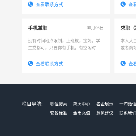
查看联系方式
查
手机兼职
08月06日
求职（
没有时间地点限制，上班族，宝妈，学
本人大
生党都可，只要你有手机，有空闲时
或者商
间，一单一结，一天二三十不成问题，
勤快的四五十，每天挣零花钱没问题！
查看联系方式
查
栏目导航:
职位搜索
简历中心
名企展示
一句话
套餐标准
金币充值
意见建议
联系我