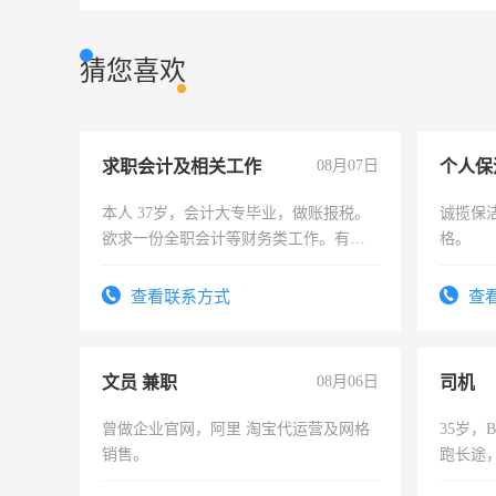
猜您喜欢
求职会计及相关工作
08月07日
个人保
本人 37岁，会计大专毕业，做账报税。
诚揽保
欲求一份全职会计等财务类工作。有会
格。
计证
查看联系方式
查
文员 兼职
08月06日
司机
曾做企业官网，阿里 淘宝代运营及网格
35岁
销售。
跑长途
六，渣